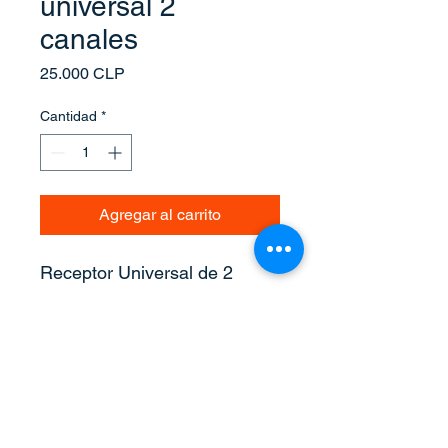
universal 2
canales
Precio
25.000 CLP
Cantidad
*
Agregar al carrito
Receptor Universal de 2 
canales, controlador RX Multi 
AC/DC 9-30V, 300-868MHz, 
433MHz, 868MHz